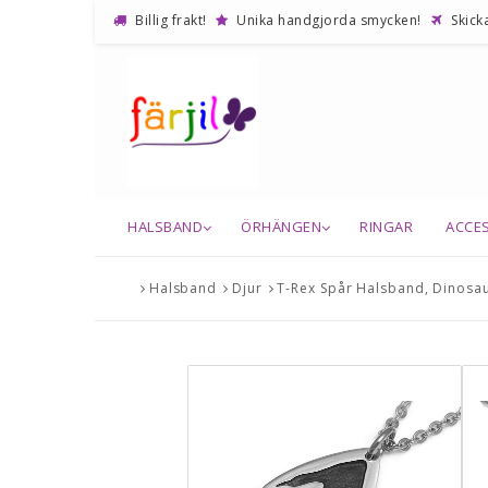
Billig frakt!
Unika handgjorda smycken!
Skicka
HALSBAND
ÖRHÄNGEN
RINGAR
ACCE
Halsband
Djur
T-Rex Spår Halsband, Dinosau