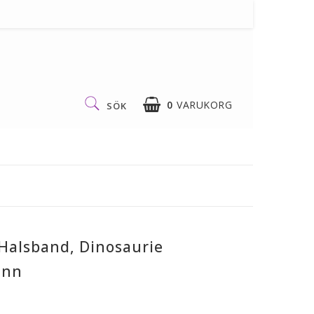
0
VARUKORG
SÖK
 Halsband, Dinosaurie
enn