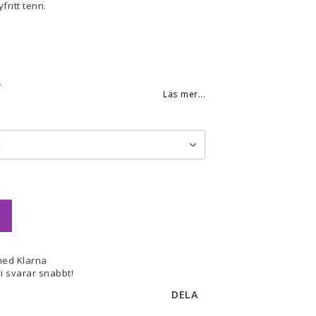
fritt tenn.
.
Läs mer...
med Klarna
i svarar snabbt!
DELA